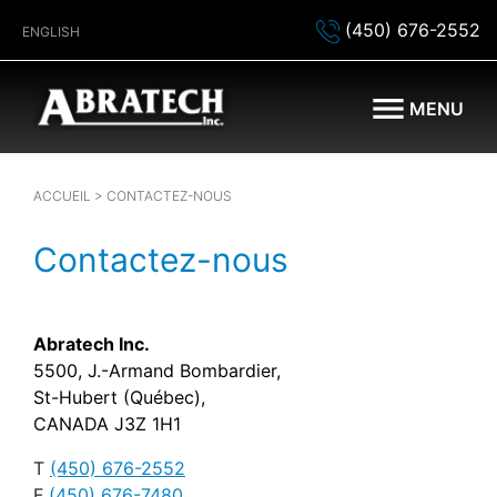
(450) 676-2552
ENGLISH
MENU
ACCUEIL
> CONTACTEZ-NOUS
Contactez-nous
Abratech Inc.
5500, J.-Armand Bombardier
,
St-Hubert (Québec),
CANADA
J3Z 1H1
T
(450) 676-2552
F
(450) 676-7480