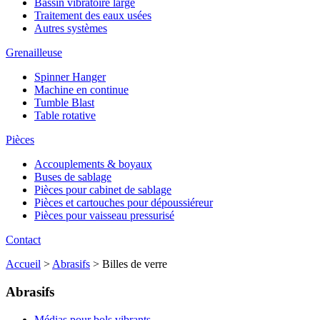
Bassin vibratoire large
Traitement des eaux usées
Autres systèmes
Grenailleuse
Spinner Hanger
Machine en continue
Tumble Blast
Table rotative
Pièces
Accouplements & boyaux
Buses de sablage
Pièces pour cabinet de sablage
Pièces et cartouches pour dépoussiéreur
Pièces pour vaisseau pressurisé
Contact
Accueil
>
Abrasifs
> Billes de verre
Abrasifs
Médias pour bols vibrants