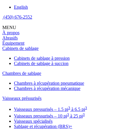
English
(450) 676-2552
MENU
À propos
Abrasifs
Équipement
Cabinets de sablage
Cabinets de sablage à pression
Cabinets de sablage à succion
Chambres de sablage
Chambres à récupération pneumatique
Chambres à récupération mécanique
Vaisseaux préssurisés
3
3
Vaisseaux pressurisés – 1.5 pi
à 6.5 pi
3
3
Vaisseaux pressurisés – 10 pi
à 25 pi
Vaisseaux spécialisés
Sablage et récupération (BRS)+