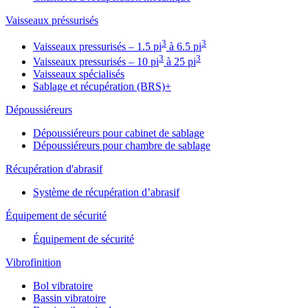
Vaisseaux préssurisés
3
3
Vaisseaux pressurisés – 1.5 pi
à 6.5 pi
3
3
Vaisseaux pressurisés – 10 pi
à 25 pi
Vaisseaux spécialisés
Sablage et récupération (BRS)+
Dépoussiéreurs
Dépoussiéreurs pour cabinet de sablage
Dépoussiéreurs pour chambre de sablage
Récupération d'abrasif
Système de récupération d’abrasif
Équipement de sécurité
Équipement de sécurité
Vibrofinition
Bol vibratoire
Bassin vibratoire