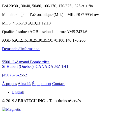
Bol 20/30 , 30/40, 50/80, 100/170, 170/325 , 325 et + fin
Militaire ou pour l’aéronautique (MIL) – MIL PRF/ 9954 rev
Mil 3, 4,5,6,7,8 ,9,10,11,12,13
Qualité absolue ; AGB – selon la norme AMS 2431/6
AGB 6,9,12,15,18,25,30,35,50,70,100,140,170,200
Demande d'information
5500, J.-Armand Bombardier
,
St-Hubert (Québec), CANADA
J3Z 1H1
(450) 676-2552
À propos
Abrasifs
Équipement
Contact
English
© 2019 ABRATECH INC. - Tous droits réservés